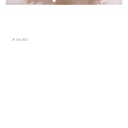
29. Juli 2022
Herzlich willkommen bei Bellissima-Foto.de in
Kist, Würzburg – Ihr Studio für bezaubernde
Newborn-, Babybauch- und Kinderfotografie.
Wir glauben an die Magie kleiner Momente
und halten in unserem Fotostudio in Kist die
zauberhaften Kapitel Ihres Lebens fest. Unsere
gefühlvollen Babybauchshootings feiern die
einzigartige Verbindung zwischen Mutter und
Ungeborenem. In einer warmen Atmosphäre